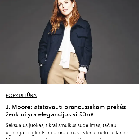
POPKULTŪRA
J. Moore: atstovauti prancūziškam prekės
ženklui yra elegancijos viršūnė
Seksualus juokas, tikrai smulkus sudėjimas, tačiau
ugninga prigimtis ir natūralumas – vienu metu Julianne