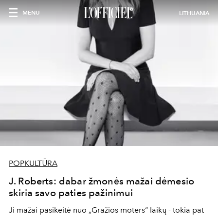
MENU
LITHUANIA
POPKULTŪRA
J. Roberts: dabar žmonės mažai dėmesio
skiria savo paties pažinimui
Ji mažai pasikeitė nuo „Gražios moters“ laikų - tokia pat