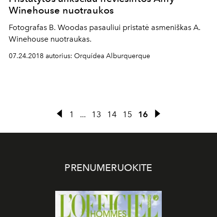
Winehouse nuotraukos
Fotografas B. Woodas pasauliui pristatė asmeniškas A.
Winehouse nuotraukas.
07.24.2018 autorius: Orquídea Alburquerque
1
...
13
14
15
16
PRENUMERUOKITE