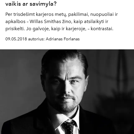
vaikis ar savimyla?
Per trisdešimt karjeros metų, pakilimai, nuopuoliai ir
apkalbos – Willas Smithas žino, kaip atsilaikyti ir
prisikelti. Jo galvoje, kaip ir karjeroje, – kontrastai.
09.05.2018 autorius: Adrianas Forlanas