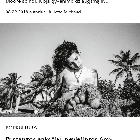
Moore spinduliuoja gyvenimo džiaugsmą ir
sudėtingesnius slaptus jausmus.
08.29.2018 autorius: Juliette Michaud
POPKULTŪRA
Pristatytos anksčiau neviešintos Amy