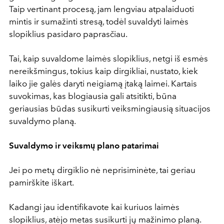
Taip vertinant procesą, jam lengviau atpalaiduoti
mintis ir sumažinti stresą, todėl suvaldyti laimės
slopiklius pasidaro paprasčiau.
Tai, kaip suvaldome laimės slopiklius, netgi iš esmės
nereikšmingus, tokius kaip dirgikliai, nustato, kiek
laiko jie galės daryti neigiamą įtaką laimei. Kartais
suvokimas, kas blogiausia gali atsitikti, būna
geriausias būdas susikurti veiksmingiausią situacijos
suvaldymo planą.
Suvaldymo ir veiksmų plano patarimai
Jei po metų dirgiklio nė neprisiminėte, tai geriau
pamirškite iškart.
Kadangi jau identifikavote kai kuriuos laimės
slopiklius, atėjo metas susikurti jų mažinimo planą.