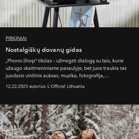
PIRKINIAI
Nostalgiškų dovanų gidas
„Phono.Shop“ tikslas – užmegzti dialogą su tais, kurie
užaugo skaitmeniniame pasaulyje, bet juos traukia tas
juodasis vinilinis auksas, muzika, fotografija,
eksperimentai ir analoginių sprendimų išskirtinumas.
12.22.2023 autorius: L'Officiel Lithuania