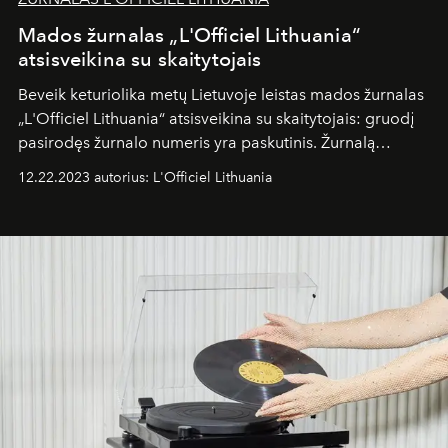
Mados žurnalas „L'Officiel Lithuania“
atsisveikina su skaitytojais
Beveik keturiolika metų Lietuvoje leistas mados žurnalas
„L'Officiel Lithuania“ atsisveikina su skaitytojais: gruodį
pasirodęs žurnalo numeris yra paskutinis. Žurnalą
kūrusios komandos planuose – vasarį pasirodysiantis
12.22.2023 autorius: L'Officiel Lithuania
didžiausias pasaulyje mados žurnalas „Elle“.