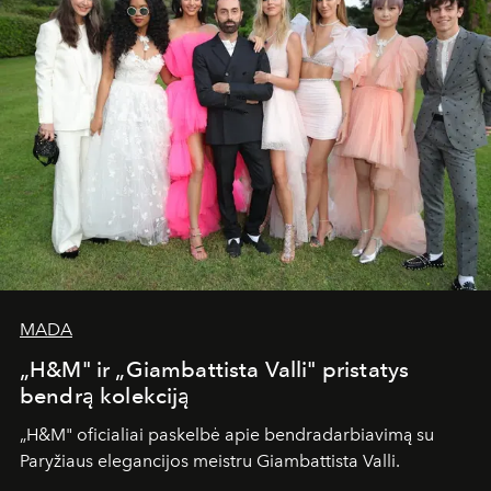
MADA
„H&M" ir „Giambattista Valli" pristatys
bendrą kolekciją
„H&M" oficialiai paskelbė apie bendradarbiavimą su
Paryžiaus elegancijos meistru Giambattista Valli.