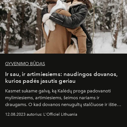
GYVENIMO BŪDAS
Ir sau, ir artimiesiems: naudingos dovanos,
kurios padės jasutis geriau
Kasmet sukame galvą, ką Kalėdų proga padovanoti
mylimiesiems, artimiesiems, šeimos nariams ir
draugams. O kad dovanos nenugultų stalčiuose ir išties
būtų naudingos, atrinkome kelias idėjas. Šiame sąraše
12.08.2023 autorius: L'Officiel Lithuania
rasite ne tik dovanas, kurios padės rūpintis savo
sveikata, bet ir gerins emocinę būklę.