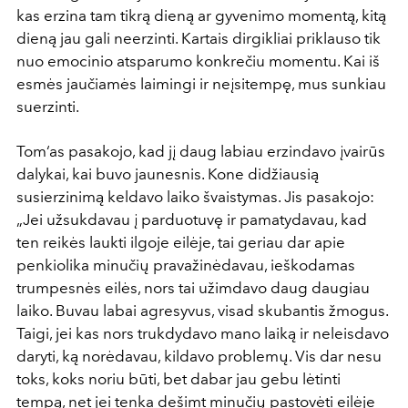
kas erzina tam tikrą dieną ar gyvenimo momentą, kitą
dieną jau gali neerzinti. Kartais dirgikliai priklauso tik
nuo emocinio atsparumo konkrečiu momentu. Kai iš
esmės jaučiamės laimingi ir neįsitempę, mus sunkiau
suerzinti.
Tom‘as pasakojo, kad jį daug labiau erzindavo įvairūs
dalykai, kai buvo jaunesnis. Kone didžiausią
susierzinimą keldavo laiko švaistymas. Jis pasakojo:
„Jei užsukdavau į parduotuvę ir pamatydavau, kad
ten reikės laukti ilgoje eilėje, tai geriau dar apie
penkiolika minučių pravažinėdavau, ieškodamas
trumpesnės eilės, nors tai užimdavo daug daugiau
laiko. Buvau labai agresyvus, visad skubantis žmogus.
Taigi, jei kas nors trukdydavo mano laiką ir neleisdavo
daryti, ką norėdavau, kildavo problemų. Vis dar nesu
toks, koks noriu būti, bet dabar jau gebu lėtinti
tempą, net jei tenka dešimt minučių pastovėti eilėje