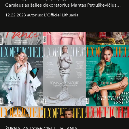
Garsiausias šalies dekoratorius Mantas Petruškevičius
toliau stebina vilniečius, senamiesčio gatvių praeiviams
12.22.2023 autorius: L'Officiel Lithuania
dovanodamas įstabius kalėdinių pasakų motyvus. Vienas
jų puošia „Radisson Collection Astorija“ viešbučio
prieigą.
ŽURNALAS L'OFFICIEL LITHUANIA