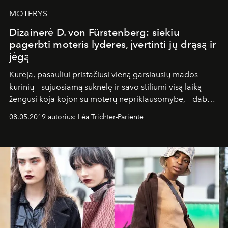
MOTERYS
Dizainerė D. von Fürstenberg: siekiu
pagerbti moteris lyderes, įvertinti jų drąsą ir
jėgą
Kūrėja, pasauliui pristačiusi vieną garsiausių mados
kūrinių – sujuosiamą suknelę ir savo stiliumi visą laiką
žengusi koja kojon su moterų nepriklausomybe, – dabar
gali būti drąsiai vadinama gyva legenda.
08.05.2019 autorius: Léa Trichter-Pariente