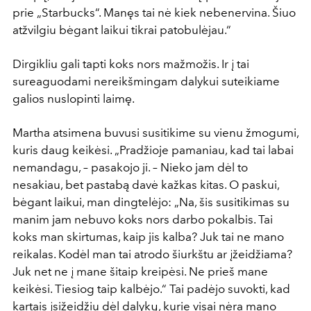
prie „Starbucks“. Manęs tai nė kiek nebenervina. Šiuo
atžvilgiu bėgant laikui tikrai patobulėjau.“
Dirgikliu gali tapti koks nors mažmožis. Ir į tai
sureaguodami nereikšmingam dalykui suteikiame
galios nuslopinti laimę.
Martha atsimena buvusi susitikime su vienu žmogumi,
kuris daug keikėsi. „Pradžioje pamaniau, kad tai labai
nemandagu, – pasakojo ji. – Nieko jam dėl to
nesakiau, bet pastabą davė kažkas kitas. O paskui,
bėgant laikui, man dingtelėjo: „Na, šis susitikimas su
manim jam nebuvo koks nors darbo pokalbis. Tai
koks man skirtumas, kaip jis kalba? Juk tai ne mano
reikalas. Kodėl man tai atrodo šiurkštu ar įžeidžiama?
Juk net ne į mane šitaip kreipėsi. Ne prieš mane
keikėsi. Tiesiog taip kalbėjo.“ Tai padėjo suvokti, kad
kartais įsižeidžiu dėl dalykų, kurie visai nėra mano