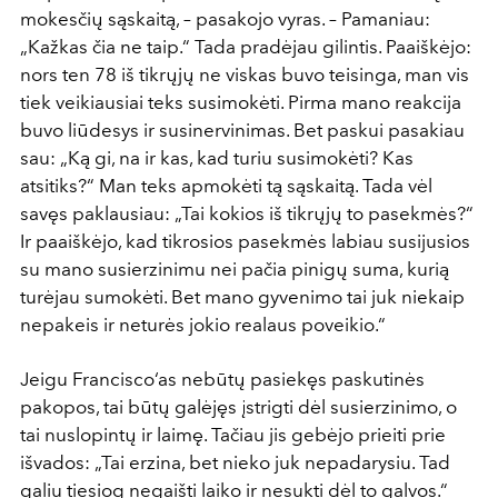
mokesčių sąskaitą, – pasakojo vyras. – Pamaniau:
„Kažkas čia ne taip.“ Tada pradėjau gilintis. Paaiškėjo:
nors ten 78 iš tikrųjų ne viskas buvo teisinga, man vis
tiek veikiausiai teks susimokėti. Pirma mano reakcija
buvo liūdesys ir susinervinimas. Bet paskui pasakiau
sau: „Ką gi, na ir kas, kad turiu susimokėti? Kas
atsitiks?“ Man teks apmokėti tą sąskaitą. Tada vėl
savęs paklausiau: „Tai kokios iš tikrųjų to pasekmės?“
Ir paaiškėjo, kad tikrosios pasekmės labiau susijusios
su mano susierzinimu nei pačia pinigų suma, kurią
turėjau sumokėti. Bet mano gyvenimo tai juk niekaip
nepakeis ir neturės jokio realaus poveikio.“
Jeigu Francisco‘as nebūtų pasiekęs paskutinės
pakopos, tai būtų galėjęs įstrigti dėl susierzinimo, o
tai nuslopintų ir laimę. Tačiau jis gebėjo prieiti prie
išvados: „Tai erzina, bet nieko juk nepadarysiu. Tad
galiu tiesiog negaišti laiko ir nesukti dėl to galvos.“