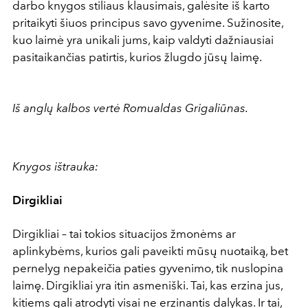
darbo knygos stiliaus klausimais, galėsite iš karto
pritaikyti šiuos principus savo gyvenime. Sužinosite,
kuo laimė yra unikali jums, kaip valdyti dažniausiai
pasitaikančias patirtis, kurios žlugdo jūsų laimę.
Iš anglų kalbos vertė Romualdas Grigaliūnas.
Knygos ištrauka:
Dirgikliai
Dirgikliai – tai tokios situacijos žmonėms ar
aplinkybėms, kurios gali paveikti mūsų nuotaiką, bet
pernelyg nepakeičia paties gyvenimo, tik nuslopina
laimę. Dirgikliai yra itin asmeniški. Tai, kas erzina jus,
kitiems gali atrodyti visai ne erzinantis dalykas. Ir tai,