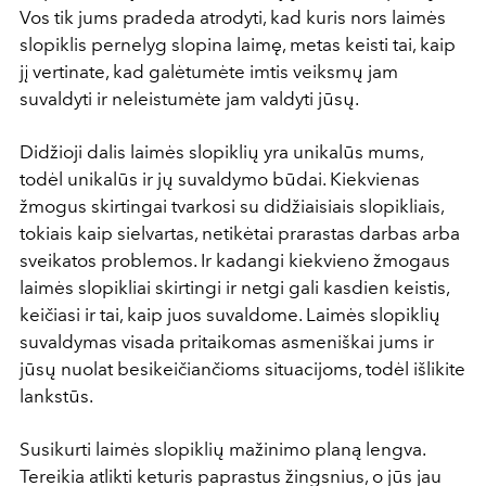
Vos tik jums pradeda atrodyti, kad kuris nors laimės
slopiklis pernelyg slopina laimę, metas keisti tai, kaip
jį vertinate, kad galėtumėte imtis veiksmų jam
suvaldyti ir neleistumėte jam valdyti jūsų.
Didžioji dalis laimės slopiklių yra unikalūs mums,
todėl unikalūs ir jų suvaldymo būdai. Kiekvienas
žmogus skirtingai tvarkosi su didžiaisiais slopikliais,
tokiais kaip sielvartas, netikėtai prarastas darbas arba
sveikatos problemos. Ir kadangi kiekvieno žmogaus
laimės slopikliai skirtingi ir netgi gali kasdien keistis,
keičiasi ir tai, kaip juos suvaldome. Laimės slopiklių
suvaldymas visada pritaikomas asmeniškai jums ir
jūsų nuolat besikeičiančioms situacijoms, todėl išlikite
lankstūs.
Susikurti laimės slopiklių mažinimo planą lengva.
Tereikia atlikti keturis paprastus žingsnius, o jūs jau