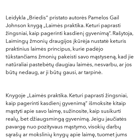
Leidykla „Briedis“ pristato autorės Pamelos Gail
Johnson knygą „Laimės praktika. Keturi paprasti
žingsniai, kaip pagerinti kasdienį gyvenimą“. Rašytoja,
Laimingų žmonių draugijos įkūrėja nustatė keturis
praktinius laimės principus, kurie padėjo
tūkstančiams žmonių pakeisti savo mąstyseną, kad jie
natūraliai pastebėtų daugiau laimės, nesvarbu, ar jos
būtų nedaug, ar ji būtų gausi, ar tarpinė.
Knygoje „Laimės praktika. Keturi paprasti žingsniai,
kaip pagerinti kasdienį gyvenimą“ išmoksite kitaip
mąstyti apie savo laimę, sužinosite, kaip susikurti
realų, bet džiaugsmingą gyvenimą. Jeigu jaučiatės
pavargę nuo pozityvaus mąstymo, visokių darbų
sąrašų ar mokslinių knygų apie laimę, tuomet jums