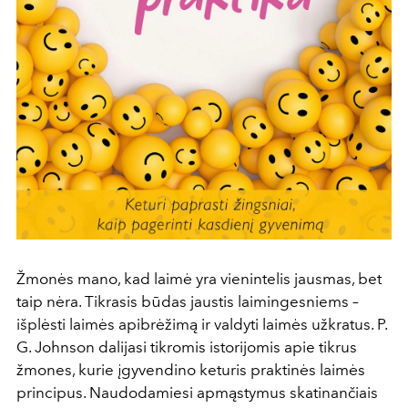
Žmonės mano, kad laimė yra vienintelis jausmas, bet
taip nėra. Tikrasis būdas jaustis laimingesniems –
išplėsti laimės apibrėžimą ir valdyti laimės užkratus. P.
G. Johnson dalijasi tikromis istorijomis apie tikrus
žmones, kurie įgyvendino keturis praktinės laimės
principus. Naudodamiesi apmąstymus skatinančiais