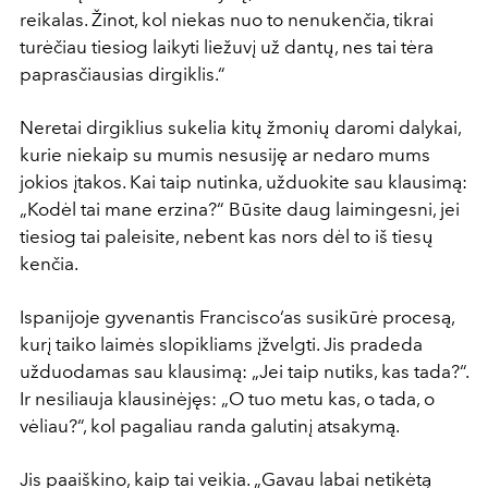
reikalas. Žinot, kol niekas nuo to nenukenčia, tikrai
turėčiau tiesiog laikyti liežuvį už dantų, nes tai tėra
paprasčiausias dirgiklis.“
Neretai dirgiklius sukelia kitų žmonių daromi dalykai,
kurie niekaip su mumis nesusiję ar nedaro mums
jokios įtakos. Kai taip nutinka, užduokite sau klausimą:
„Kodėl tai mane erzina?“ Būsite daug laimingesni, jei
tiesiog tai paleisite, nebent kas nors dėl to iš tiesų
kenčia.
Ispanijoje gyvenantis Francisco‘as susikūrė procesą,
kurį taiko laimės slopikliams įžvelgti. Jis pradeda
užduodamas sau klausimą: „Jei taip nutiks, kas tada?“.
Ir nesiliauja klausinėjęs: „O tuo metu kas, o tada, o
vėliau?“, kol pagaliau randa galutinį atsakymą.
Jis paaiškino, kaip tai veikia. „Gavau labai netikėtą