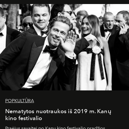
POPKULTŪRA
Nematytos nuotraukos iš 2019 m. Kanų
kino festivalio
Praėjus savaitei po Kanų kino festivalio pradžios