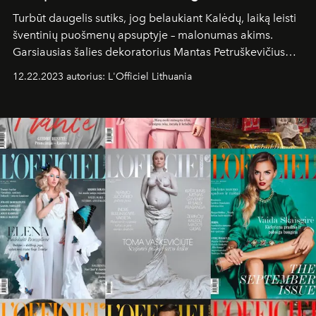
Turbūt daugelis sutiks, jog belaukiant Kalėdų, laiką leisti
šventinių puošmenų apsuptyje – malonumas akims.
Garsiausias šalies dekoratorius Mantas Petruškevičius
toliau stebina vilniečius, senamiesčio gatvių praeiviams
12.22.2023 autorius: L'Officiel Lithuania
dovanodamas įstabius kalėdinių pasakų motyvus. Vienas
jų puošia „Radisson Collection Astorija“ viešbučio
prieigą.