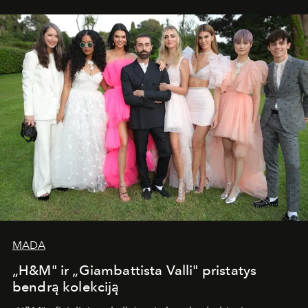
MADA
„H&M" ir „Giambattista Valli" pristatys
bendrą kolekciją