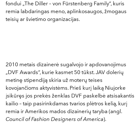
fondui „The Diller – von Fürstenberg Family“, kuris
remia labdaringas meno, aplinkosaugos, žmogaus
teisių ar švietimo organizacijas.
2010 metais dizainerė sugalvojo ir apdovanojimus
„DVF Awards“, kurie kasmet 50 tūkst. JAV dolerių
metinę stipendiją skiria už moterų teises
kovojančioms aktyvistėms. Prieš kurį laiką Niujorke
įsikūręs jos prekės ženklas DVF paskelbė atsisakantis
kailio – taip pasirinkdamas tvarios plėtros kelią, kurį
remia ir Amerikos mados dizainerių taryba (angl.
Council of Fashion Designers of America
).