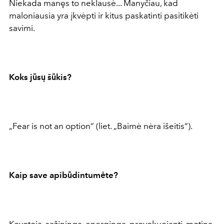
Niekada manęs to neklausė... Manyčiau, kad
maloniausia yra įkvėpti ir kitus paskatinti pasitikėti
savimi.
Koks jūsų šūkis?
„Fear is not an option“ (liet. „Baimė nėra išeitis“).
Kaip save apibūdintumėte?
Kovotoja, sąžininga, energinga, provokuojanti, motina,