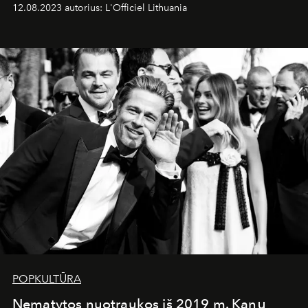
būtų naudingos, atrinkome kelias idėjas. Šiame sąraše
12.08.2023 autorius: L'Officiel Lithuania
rasite ne tik dovanas, kurios padės rūpintis savo
sveikata, bet ir gerins emocinę būklę.
POPKULTŪRA
Nematytos nuotraukos iš 2019 m. Kanų