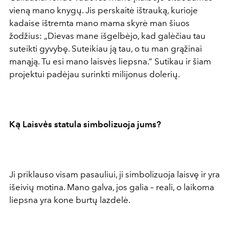
vieną mano knygų. Jis perskaitė ištrauką, kurioje
kadaise ištremta mano mama skyrė man šiuos
žodžius: „Dievas mane išgelbėjo, kad galėčiau tau
suteikti gyvybę. Suteikiau ją tau, o tu man grąžinai
manąją. Tu esi mano laisvės liepsna.“ Sutikau ir šiam
projektui padėjau surinkti milijonus dolerių.
Ką Laisvės statula simbolizuoja jums?
Ji priklauso visam pasauliui, ji simbolizuoja laisvę ir yra
išeivių motina. Mano galva, jos galia – reali, o laikoma
liepsna yra kone burtų lazdelė.