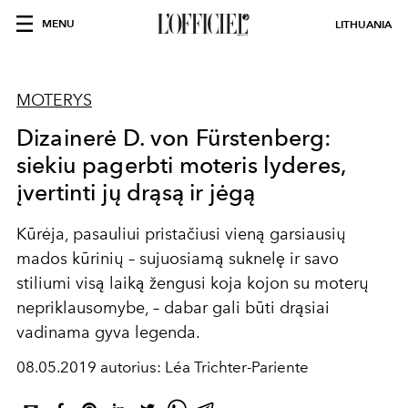
MENU
LITHUANIA
MOTERYS
Dizainerė D. von Fürstenberg:
siekiu pagerbti moteris lyderes,
įvertinti jų drąsą ir jėgą
Kūrėja, pasauliui pristačiusi vieną garsiausių
mados kūrinių – sujuosiamą suknelę ir savo
stiliumi visą laiką žengusi koja kojon su moterų
nepriklausomybe, – dabar gali būti drąsiai
vadinama gyva legenda.
08.05.2019 autorius: Léa Trichter-Pariente