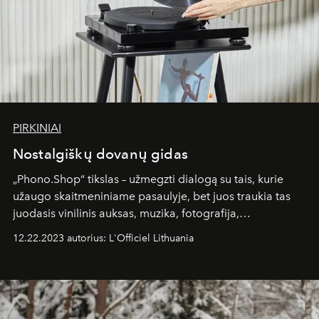
PIRKINIAI
Nostalgiškų dovanų gidas
„Phono.Shop“ tikslas – užmegzti dialogą su tais, kurie
užaugo skaitmeniniame pasaulyje, bet juos traukia tas
juodasis vinilinis auksas, muzika, fotografija,
eksperimentai ir analoginių sprendimų išskirtinumas.
12.22.2023 autorius: L'Officiel Lithuania