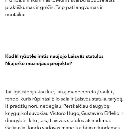
praktiškumas ir grožis. Taip pat lengvumas ir
nuotaika.
Kodėl ryžotės imtis naujojo Laisvės statulos
Niujorke muziejaus projekto?
Tai ilga istorija. Jau kurį laiką mane norėta įtraukti į
fondo, kuris rūpinasi Elio sala ir Laisvės statula, tarybą.
Iš pradžių noru nedegiau. Perskaičiau daugybę
knygų, kol suvokiau Victoro Hugo, Gustave’o Eiffelio ir
daugybės kitų įtaką Laisvės statulos atsiradimui.
Galiausiai fondo vadovas mane įkalbėjo cituodamas