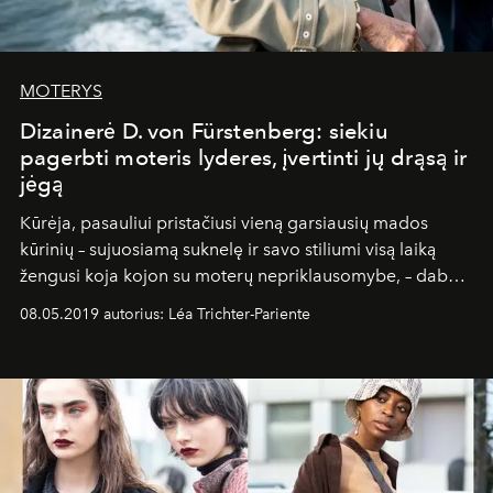
MOTERYS
Dizainerė D. von Fürstenberg: siekiu
pagerbti moteris lyderes, įvertinti jų drąsą ir
jėgą
Kūrėja, pasauliui pristačiusi vieną garsiausių mados
kūrinių – sujuosiamą suknelę ir savo stiliumi visą laiką
žengusi koja kojon su moterų nepriklausomybe, – dabar
gali būti drąsiai vadinama gyva legenda.
08.05.2019 autorius: Léa Trichter-Pariente