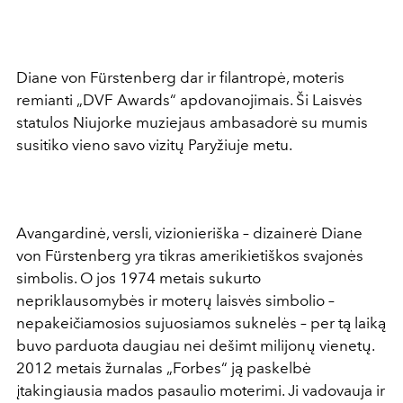
Diane von Fürstenberg dar ir filantropė, moteris
remianti „DVF Awards“ apdovanojimais. Ši Laisvės
statulos Niujorke muziejaus ambasadorė su mumis
susitiko vieno savo vizitų Paryžiuje metu.
Avangardinė, versli, vizionieriška – dizainerė Diane
von Fürstenberg yra tikras amerikietiškos svajonės
simbolis. O jos 1974 metais sukurto
nepriklausomybės ir moterų laisvės simbolio –
nepakeičiamosios sujuosiamos suknelės – per tą laiką
buvo parduota daugiau nei dešimt milijonų vienetų.
2012 metais žurnalas „Forbes“ ją paskelbė
įtakingiausia mados pasaulio moterimi. Ji vadovauja ir