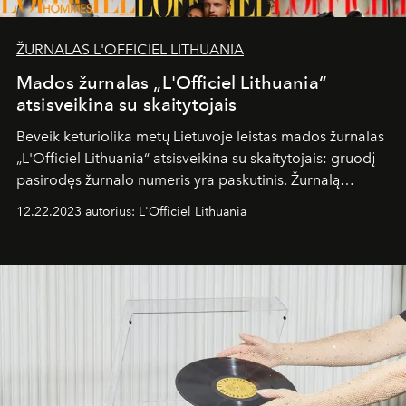
ŽURNALAS L'OFFICIEL LITHUANIA
Mados žurnalas „L'Officiel Lithuania“
atsisveikina su skaitytojais
Beveik keturiolika metų Lietuvoje leistas mados žurnalas
„L'Officiel Lithuania“ atsisveikina su skaitytojais: gruodį
pasirodęs žurnalo numeris yra paskutinis. Žurnalą
kūrusios komandos planuose – vasarį pasirodysiantis
12.22.2023 autorius: L'Officiel Lithuania
didžiausias pasaulyje mados žurnalas „Elle“.