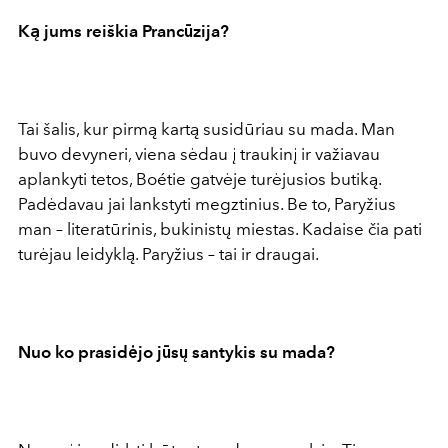
Ką jums reiškia Prancūzija?
Tai šalis, kur pirmą kartą susidūriau su mada. Man
buvo devyneri, viena sėdau į traukinį ir važiavau
aplankyti tetos, Boétie gatvėje turėjusios butiką.
Padėdavau jai lankstyti megztinius. Be to, Paryžius
man – literatūrinis, bukinistų miestas. Kadaise čia pati
turėjau leidyklą. Paryžius – tai ir draugai.
Nuo ko prasidėjo jūsų santykis su mada?