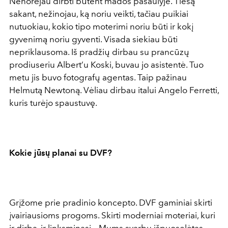
Nenorėjau dirbti būtent mados pasaulyje. Tiesą
sakant, nežinojau, ką noriu veikti, tačiau puikiai
nutuokiau, kokio tipo moterimi noriu būti ir kokį
gyvenimą noriu gyventi. Visada siekiau būti
nepriklausoma. Iš pradžių dirbau su prancūzų
prodiuseriu Albert’u Koski, buvau jo asistentė. Tuo
metu jis buvo fotografų agentas. Taip pažinau
Helmutą Newtoną. Vėliau dirbau italui Angelo Ferretti,
kuris turėjo spaustuvę.
Kokie jūsų planai su DVF?
Grįžome prie pradinio koncepto. DVF gaminiai skirti
įvairiausioms progoms. Skirti moderniai moteriai, kuri
ir dirba, ir linksminasi... Mums svarbu išpuoselėtas