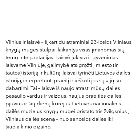
Vilnius ir laisvė – šįkart du atraminiai 23-iosios Vilniaus
knygų mugės stulpai, laikantys visas įmanomas šių
temų interpretacijas. Laisvė juk yra ir gyvenimas
laisvame Vilniuje, galimybė atsigręžti į miesto (ir
tautos) istoriją ir kultūrą, laisvai tyrinėti Lietuvos dailės
istoriją, interpretuoti praeitį ir ieškoti jos sąsajų su
dabartimi. Tai – laisvė iš naujo atrasti mūsų dailės
pasaulio vardus ir vaizdus, naujus praeities dailės
pjūvius ir šių dienų kūrėjus. Lietuvos nacionalinis
dailės muziejus knygų mugei pristato tris žvilgsnius į
Vilniaus dailės sceną – nuo senosios dailės iki
šiuolaikinio dizaino.