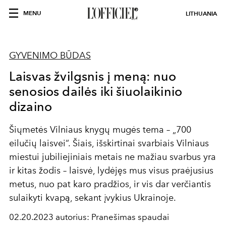
MENU
LITHUANIA
GYVENIMO BŪDAS
Laisvas žvilgsnis į meną: nuo
senosios dailės iki šiuolaikinio
dizaino
Šiųmetės Vilniaus knygų mugės tema – „700
eilučių laisvei“. Šiais, išskirtinai svarbiais Vilniaus
miestui jubiliejiniais metais ne mažiau svarbus yra
ir kitas žodis – laisvė, lydėjęs mus visus praėjusius
metus, nuo pat karo pradžios, ir vis dar verčiantis
sulaikyti kvapą, sekant įvykius Ukrainoje.
02.20.2023 autorius: Pranešimas spaudai