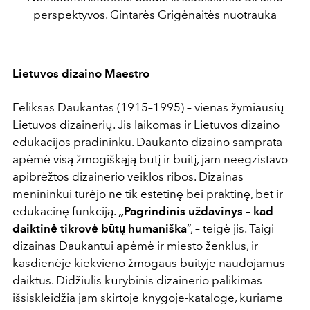
perspektyvos. Gintarės Grigėnaitės nuotrauka
Lietuvos dizaino Maestro
Feliksas Daukantas (1915–1995) – vienas žymiausių
Lietuvos dizainerių. Jis laikomas ir Lietuvos dizaino
edukacijos pradininku. Daukanto dizaino samprata
apėmė visą žmogiškąją būtį ir buitį, jam neegzistavo
apibrėžtos dizainerio veiklos ribos. Dizainas
menininkui turėjo ne tik estetinę bei praktinę, bet ir
edukacinę funkciją.
„
Pagrindinis uždavinys – kad
daiktinė tikrovė būtų humaniška
“, – teigė jis. Taigi
dizainas Daukantui apėmė ir miesto ženklus, ir
kasdienėje kiekvieno žmogaus buityje naudojamus
daiktus. Didžiulis kūrybinis dizainerio palikimas
išsiskleidžia jam skirtoje knygoje-kataloge, kuriame