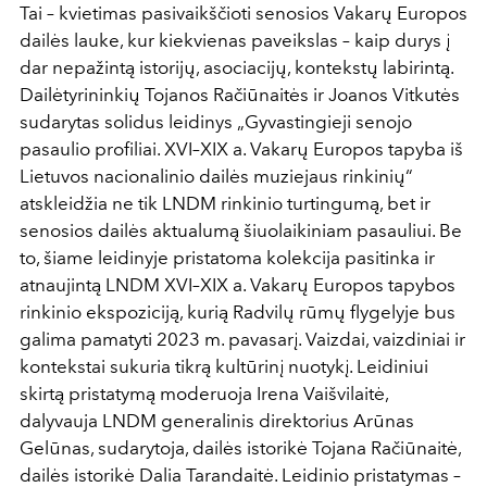
Tai – kvietimas pasivaikščioti senosios Vakarų Europos
dailės lauke, kur kiekvienas paveikslas – kaip durys į
dar nepažintą istorijų, asociacijų, kontekstų labirintą.
Dailėtyrininkių Tojanos Račiūnaitės ir Joanos Vitkutės
sudarytas solidus leidinys „Gyvastingieji senojo
pasaulio profiliai. XVI–XIX a. Vakarų Europos tapyba iš
Lietuvos nacionalinio dailės muziejaus rinkinių“
atskleidžia ne tik LNDM rinkinio turtingumą, bet ir
senosios dailės aktualumą šiuolaikiniam pasauliui. Be
to, šiame leidinyje pristatoma kolekcija pasitinka ir
atnaujintą LNDM XVI–XIX a. Vakarų Europos tapybos
rinkinio ekspoziciją, kurią Radvilų rūmų flygelyje bus
galima pamatyti 2023 m. pavasarį. Vaizdai, vaizdiniai ir
kontekstai sukuria tikrą kultūrinį nuotykį. Leidiniui
skirtą pristatymą moderuoja Irena Vaišvilaitė,
dalyvauja LNDM generalinis direktorius Arūnas
Gelūnas, sudarytoja, dailės istorikė Tojana Račiūnaitė,
dailės istorikė Dalia Tarandaitė. Leidinio pristatymas –