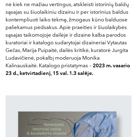
nė kiek ne mažiau vertingus, atskleisti istorinių baldų
sąsajas su šiuolaikiniu dizainu ir per istorinius baldus
kontempliuoti laiko tėkmę, žmogaus kūno balduose
paliekamus pėdsakus. Apie praeities ir šiuolaikybės
sąsajas taikomojoje dailėje ir dizaine kalba parodos
kuratoriai ir katalogo sudarytojai dizaineriai Vytautas
Gečas, Marija Puipaitė, dailės kritikė, kuratorė Jurgita
Ludavičienė, pokalbį moderuoja Monika
Kalinauskaitė. Katalogo pristatymas –
2023 m. vasario
23 d., ketvirtadienį, 15 val. 1.3 salėje.