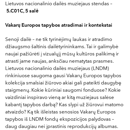
Lietuvos nacionalinio dailės muziejaus stendas –
5.C01C, 5 salė
Vakarų Europos tapybos atradimai ir kontekstai
Senoji dailė – ne tik tyrinėjimų laukas ir atradimo
džiaugsmo šaltinis dailėtyrininkams. Tai ir galimybė
naujai pažiūrėti į vizualųjį mūsų kultūros palikimą ir
atrasti jame naujas, anksčiau nematytas prasmes.
Lietuvos nacionalinio dailės muziejaus (LNDM)
rinkiniuose saugoma gausi Vakarų Europos tapybos
kolekcija smalsiai žiūrovo akiai gali pateikti daugybę
staigmenų. Kokie kūriniai saugomi fonduose? Kokie
vaizdiniai inspiravo vieną ar kitą muziejaus salėse
kabantį tapybos darbą? Kas slypi už žiūrovui matomo
atvaizdo? Ką tik išleistas senosios Vakarų Europos
tapybos iš LNDM fondų ekspozicijos palydovas –
daug daugiau nei įprastinis reprodukcijų albumas.