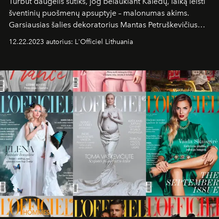
Turbūt daugelis sutiks, jog belaukiant Kalėdų, laiką leisti
šventinių puošmenų apsuptyje – malonumas akims.
Garsiausias šalies dekoratorius Mantas Petruškevičius
toliau stebina vilniečius, senamiesčio gatvių praeiviams
12.22.2023 autorius: L'Officiel Lithuania
dovanodamas įstabius kalėdinių pasakų motyvus. Vienas
jų puošia „Radisson Collection Astorija“ viešbučio
prieigą.