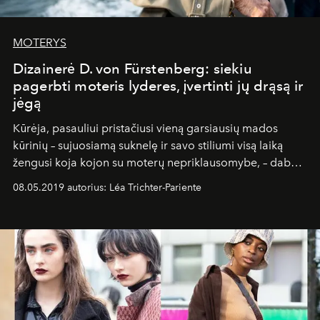
MOTERYS
Dizainerė D. von Fürstenberg: siekiu
pagerbti moteris lyderes, įvertinti jų drąsą ir
jėgą
Kūrėja, pasauliui pristačiusi vieną garsiausių mados
kūrinių – sujuosiamą suknelę ir savo stiliumi visą laiką
žengusi koja kojon su moterų nepriklausomybe, – dabar
gali būti drąsiai vadinama gyva legenda.
08.05.2019 autorius: Léa Trichter-Pariente