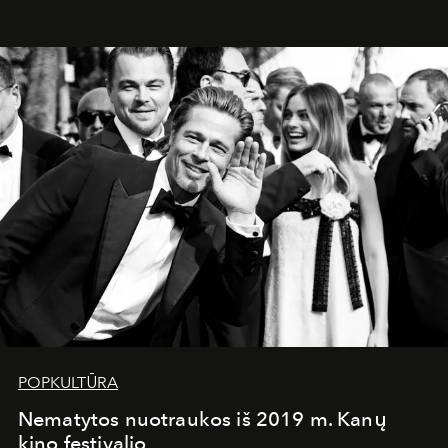
rasite ne tik dovanas, kurios padės rūpintis savo
sveikata, bet ir gerins emocinę būklę.
POPKULTŪRA
Nematytos nuotraukos iš 2019 m. Kanų
kino festivalio