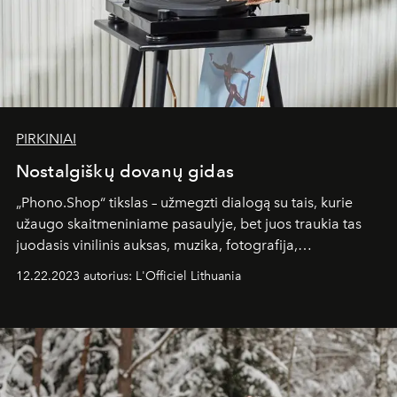
PIRKINIAI
Nostalgiškų dovanų gidas
„Phono.Shop“ tikslas – užmegzti dialogą su tais, kurie
užaugo skaitmeniniame pasaulyje, bet juos traukia tas
juodasis vinilinis auksas, muzika, fotografija,
eksperimentai ir analoginių sprendimų išskirtinumas.
12.22.2023 autorius: L'Officiel Lithuania