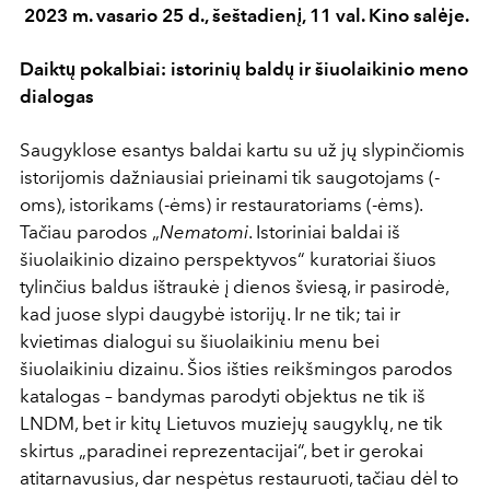
2023 m. vasario 25 d., šeštadienį, 11 val. Kino salėje.
Daiktų pokalbiai: istorinių baldų ir šiuolaikinio meno
dialogas
Saugyklose esantys baldai kartu su už jų slypinčiomis
istorijomis dažniausiai prieinami tik saugotojams (-
oms), istorikams (-ėms) ir restauratoriams (-ėms).
Tačiau parodos „
Nematomi
. Istoriniai baldai iš
šiuolaikinio dizaino perspektyvos“ kuratoriai šiuos
tylinčius baldus ištraukė į dienos šviesą, ir pasirodė,
kad juose slypi daugybė istorijų. Ir ne tik; tai ir
kvietimas dialogui su šiuolaikiniu menu bei
šiuolaikiniu dizainu. Šios išties reikšmingos parodos
katalogas – bandymas parodyti objektus ne tik iš
LNDM, bet ir kitų Lietuvos muziejų saugyklų, ne tik
skirtus „paradinei reprezentacijai“, bet ir gerokai
atitarnavusius, dar nespėtus restauruoti, tačiau dėl to