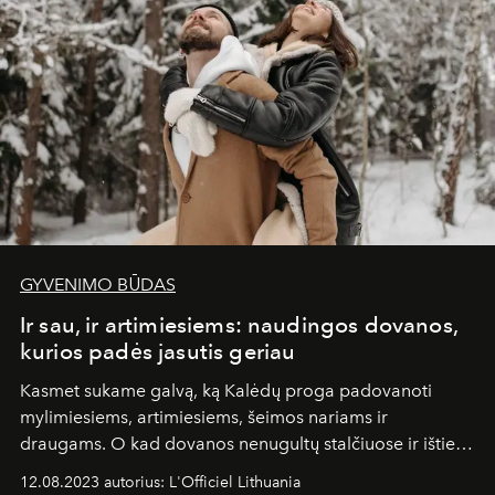
GYVENIMO BŪDAS
Ir sau, ir artimiesiems: naudingos dovanos,
kurios padės jasutis geriau
Kasmet sukame galvą, ką Kalėdų proga padovanoti
mylimiesiems, artimiesiems, šeimos nariams ir
draugams. O kad dovanos nenugultų stalčiuose ir išties
būtų naudingos, atrinkome kelias idėjas. Šiame sąraše
12.08.2023 autorius: L'Officiel Lithuania