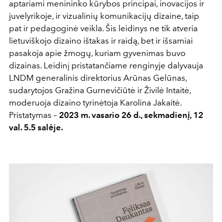
aptariami menininko kūrybos principai, inovacijos ir
juvelyrikoje, ir vizualinių komunikacijų dizaine, taip
pat ir pedagoginė veikla. Šis leidinys ne tik atveria
lietuviškojo dizaino ištakas ir raidą, bet ir išsamiai
pasakoja apie žmogų, kuriam gyvenimas buvo
dizainas. Leidinį pristatančiame renginyje dalyvauja
LNDM generalinis direktorius Arūnas Gelūnas,
sudarytojos Gražina Gurnevičiūtė ir Živilė Intaitė,
moderuoja dizaino tyrinėtoja Karolina Jakaitė.
Pristatymas –
2023 m. vasario 26 d., sekmadienį, 12
val. 5.5 salėje.