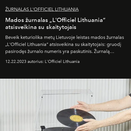
ŽURNALAS L'OFFICIEL LITHUANIA
Mados žurnalas „L'Officiel Lithuania“
atsisveikina su skaitytojais
Beveik keturiolika metų Lietuvoje leistas mados žurnalas
„L'Officiel Lithuania“ atsisveikina su skaitytojais: gruodį
pasirodęs žurnalo numeris yra paskutinis. Žurnalą
kūrusios komandos planuose – vasarį pasirodysiantis
12.22.2023 autorius: L'Officiel Lithuania
didžiausias pasaulyje mados žurnalas „Elle“.