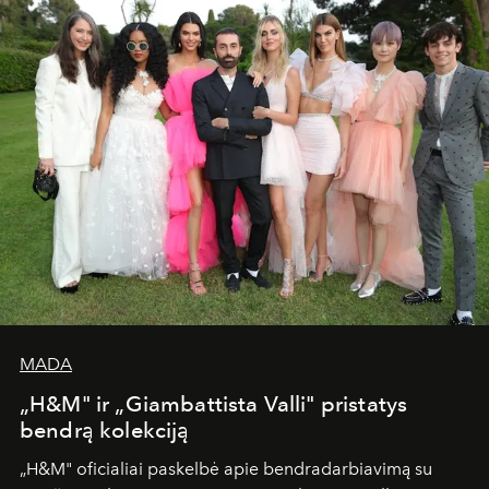
MADA
„H&M" ir „Giambattista Valli" pristatys
bendrą kolekciją
„H&M" oficialiai paskelbė apie bendradarbiavimą su