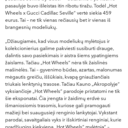
pasaulyje buvo išleistas itin ribotu tiražu. Todėl „Hot
Wheels x Gucci Cadillac Seville“ vertė siekia 459
eurus. Tai – ne tik vienas rečiausių bet ir vienas iš
brangesnių modeliukų.
„Džiaugiamės, kad visus modeliukų mylėtojus ir
kolekcionierius galime pakviesti susiburti drauge,
dalintis savo pasiekimais ir aistra šiems ypatingiems
žaislams. Tačiau „Hot Wheels“ nėra tik žaislinės
mašinėlės. Tai – gyvenimo būdas, azartas, malonumas
mėgautis greičiu, iššūkiais, kvapą gniaužiančiais
triukais lenktynių trasose. Tačiau Kauno „Akropolyje“
vyksiančioje „Hot Wheels“ parodoje pristatomi ne tik
šie eksponatai. Čia įrengta ir žaidimų erdvė su
išmaniosiomis trasomis, kuriose gali pramogauti
mažieji bei suaugusieji renginio lankytojai. Vykstant
parodai, savaitgaliais vyks ir išskirtiniai renginiai, kurie
pradžiugins kiekvieną „Hot Wheels“ mylėtoją“, –