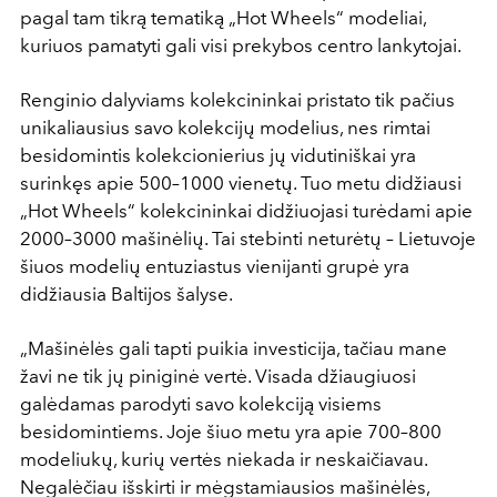
pagal tam tikrą tematiką „Hot Wheels“ modeliai,
kuriuos pamatyti gali visi prekybos centro lankytojai.
Renginio dalyviams kolekcininkai pristato tik pačius
unikaliausius savo kolekcijų modelius, nes rimtai
besidomintis kolekcionierius jų vidutiniškai yra
surinkęs apie 500–1000 vienetų. Tuo metu didžiausi
„Hot Wheels“ kolekcininkai didžiuojasi turėdami apie
2000–3000 mašinėlių. Tai stebinti neturėtų – Lietuvoje
šiuos modelių entuziastus vienijanti grupė yra
didžiausia Baltijos šalyse.
„Mašinėlės gali tapti puikia investicija, tačiau mane
žavi ne tik jų piniginė vertė. Visada džiaugiuosi
galėdamas parodyti savo kolekciją visiems
besidomintiems. Joje šiuo metu yra apie 700–800
modeliukų, kurių vertės niekada ir neskaičiavau.
Negalėčiau išskirti ir mėgstamiausios mašinėlės,