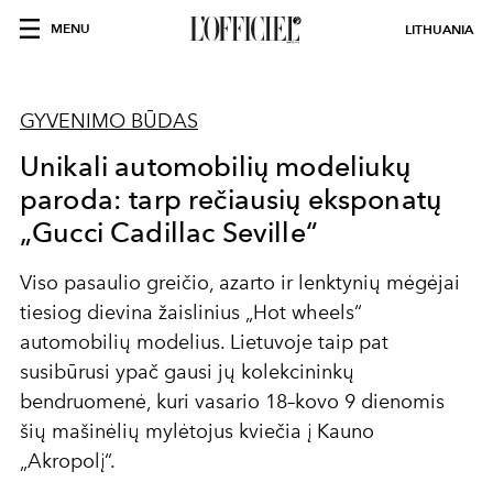
MENU
LITHUANIA
GYVENIMO BŪDAS
Unikali automobilių modeliukų
paroda: tarp rečiausių eksponatų
„Gucci Cadillac Seville“
Viso pasaulio greičio, azarto ir lenktynių mėgėjai
tiesiog dievina žaislinius „Hot wheels“
automobilių modelius. Lietuvoje taip pat
susibūrusi ypač gausi jų kolekcininkų
bendruomenė, kuri vasario 18–kovo 9 dienomis
šių mašinėlių mylėtojus kviečia į Kauno
„Akropolį“.