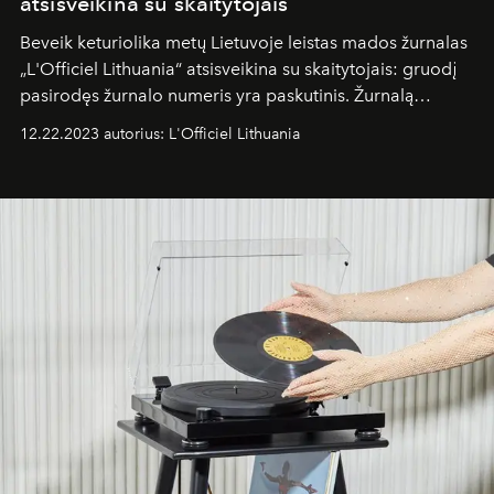
atsisveikina su skaitytojais
Beveik keturiolika metų Lietuvoje leistas mados žurnalas
„L'Officiel Lithuania“ atsisveikina su skaitytojais: gruodį
pasirodęs žurnalo numeris yra paskutinis. Žurnalą
kūrusios komandos planuose – vasarį pasirodysiantis
12.22.2023 autorius: L'Officiel Lithuania
didžiausias pasaulyje mados žurnalas „Elle“.