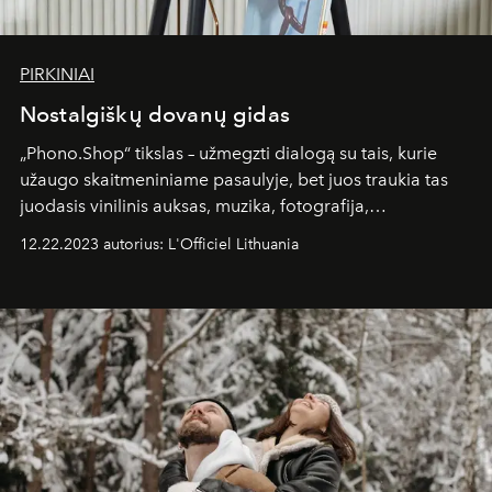
PIRKINIAI
Nostalgiškų dovanų gidas
„Phono.Shop“ tikslas – užmegzti dialogą su tais, kurie
užaugo skaitmeniniame pasaulyje, bet juos traukia tas
juodasis vinilinis auksas, muzika, fotografija,
eksperimentai ir analoginių sprendimų išskirtinumas.
12.22.2023 autorius: L'Officiel Lithuania