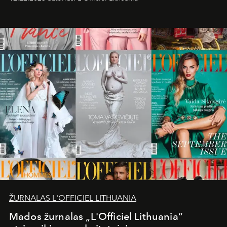
dovanodamas įstabius kalėdinių pasakų motyvus. Vienas
jų puošia „Radisson Collection Astorija“ viešbučio
prieigą.
ŽURNALAS L'OFFICIEL LITHUANIA
Mados žurnalas „L'Officiel Lithuania“