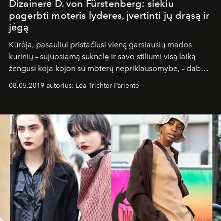
Dizainerė D. von Fürstenberg: siekiu
pagerbti moteris lyderes, įvertinti jų drąsą ir
jėgą
Kūrėja, pasauliui pristačiusi vieną garsiausių mados
kūrinių – sujuosiamą suknelę ir savo stiliumi visą laiką
žengusi koja kojon su moterų nepriklausomybe, – dabar
gali būti drąsiai vadinama gyva legenda.
08.05.2019 autorius: Léa Trichter-Pariente