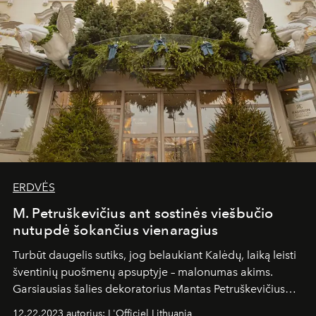
ERDVĖS
M. Petruškevičius ant sostinės viešbučio
nutupdė šokančius vienaragius
Turbūt daugelis sutiks, jog belaukiant Kalėdų, laiką leisti
šventinių puošmenų apsuptyje – malonumas akims.
Garsiausias šalies dekoratorius Mantas Petruškevičius
toliau stebina vilniečius, senamiesčio gatvių praeiviams
12.22.2023 autorius: L'Officiel Lithuania