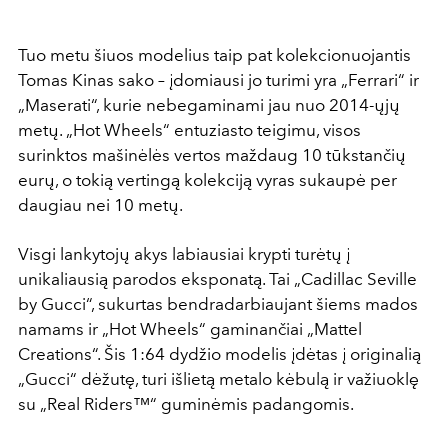
Tuo metu šiuos modelius taip pat kolekcionuojantis
Tomas Kinas sako – įdomiausi jo turimi yra „Ferrari“ ir
„Maserati“, kurie nebegaminami jau nuo 2014-ųjų
metų. „Hot Wheels“ entuziasto teigimu, visos
surinktos mašinėlės vertos maždaug 10 tūkstančių
eurų, o tokią vertingą kolekciją vyras sukaupė per
daugiau nei 10 metų.
Visgi lankytojų akys labiausiai krypti turėtų į
unikaliausią parodos eksponatą. Tai „Cadillac Seville
by Gucci“, sukurtas bendradarbiaujant šiems mados
namams ir „Hot Wheels“ gaminančiai „Mattel
Creations“. Šis 1:64 dydžio modelis įdėtas į originalią
„Gucci“ dėžutę, turi išlietą metalo kėbulą ir važiuoklę
su „Real Riders™“ guminėmis padangomis.