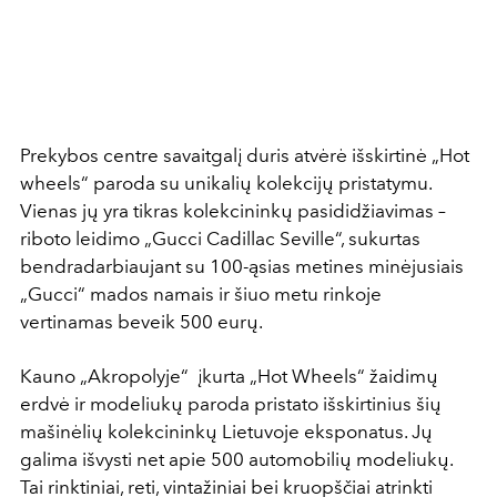
Prekybos centre savaitgalį duris atvėrė išskirtinė „Hot
wheels“ paroda su unikalių kolekcijų pristatymu.
Vienas jų yra tikras kolekcininkų pasididžiavimas –
riboto leidimo „Gucci Cadillac Seville“, sukurtas
bendradarbiaujant su 100-ąsias metines minėjusiais
„Gucci“ mados namais ir šiuo metu rinkoje
vertinamas beveik 500 eurų.
Kauno „Akropolyje“ įkurta „Hot Wheels“ žaidimų
erdvė ir modeliukų paroda pristato išskirtinius šių
mašinėlių kolekcininkų Lietuvoje eksponatus. Jų
galima išvysti net apie 500 automobilių modeliukų.
Tai rinktiniai, reti, vintažiniai bei kruopščiai atrinkti