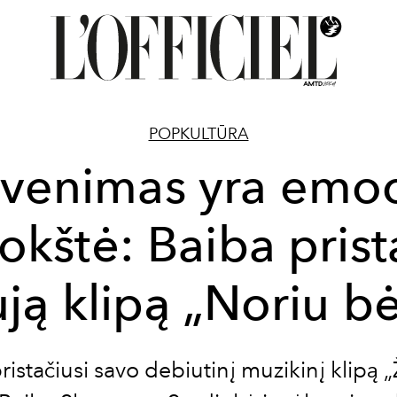
POPKULTŪRA
venimas yra emoc
okštė: Baiba prist
ją klipą „Noriu b
ristačiusi savo debiutinį muzikinį klipą
„