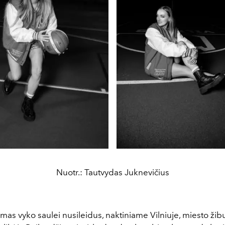
Nuotr.: Tautvydas Juknevičius
imas vyko saulei nusileidus, naktiniame Vilniuje, miesto žib