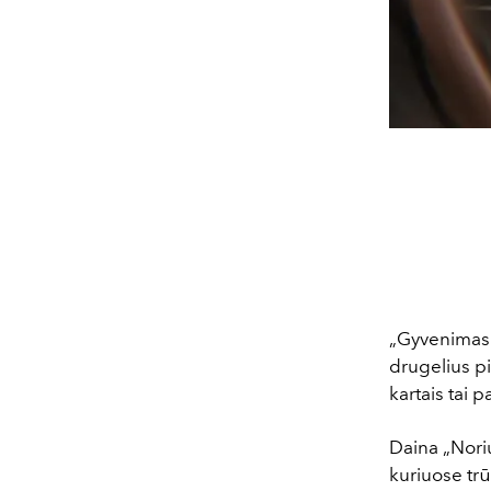
„
Gyvenimas 
drugelius pi
kartais tai p
Daina
„
Nori
kuriuose trū