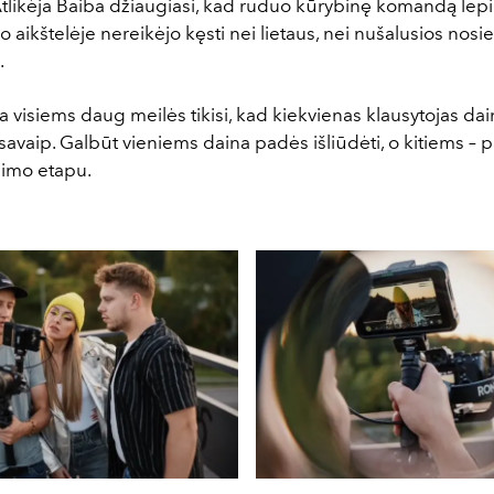
Atlikėja Baiba džiaugiasi, kad ruduo kūrybinę komandą lepi
o aikštelėje nereikėjo kęsti nei lietaus, nei nušalusios nosi
.
a visiems daug meilės tikisi, kad kiekvienas klausytojas dain
 savaip. Galbūt vieniems daina padės išliūdėti, o kitiems
–
p
imo etapu.