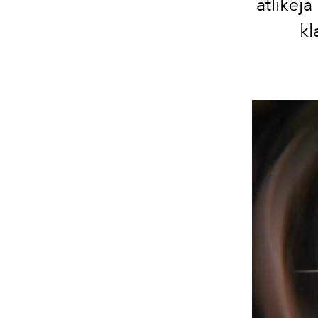
atlikėj
kl