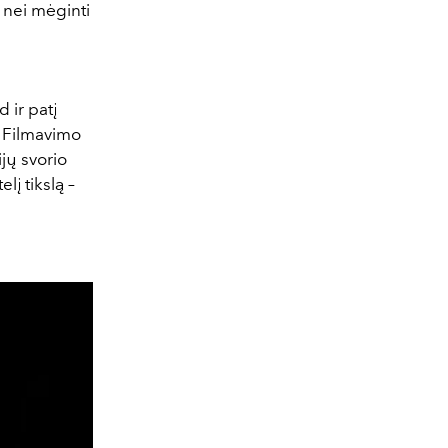
s nei mėginti
 ir patį
. Filmavimo
jų svorio
elį tikslą
–