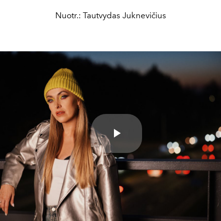
Nuotr.: Tautvydas Juknevičius
Play
Video