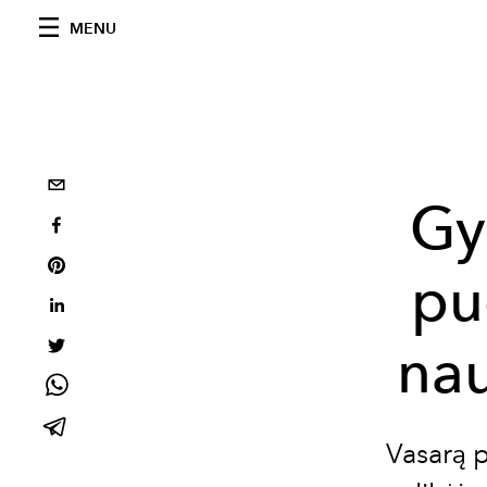
MENU
Gy
pu
nau
Vasarą p