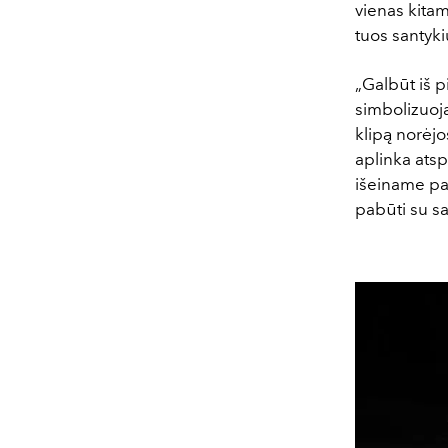
vienas kitam 
tuos santyki
„
Galbūt iš p
simbolizuoja
klipą norėjo
aplinka ats
išeiname pas
pabūti su s