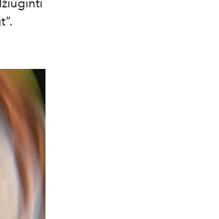
žiuginti
t”.