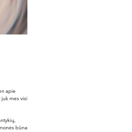
en apie
 juk mes visi
ntykių,
e žmonės būna