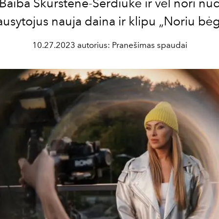
a Baiba Skurstene-Serdiukė ir vėl nori nud
ausytojus nauja daina ir klipu
„
Noriu bėg
10.27.2023 autorius: Pranešimas spaudai