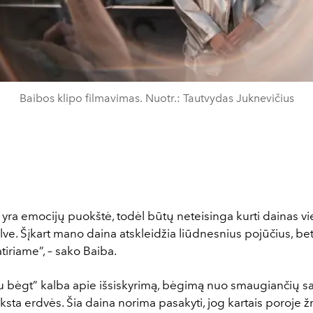
Baibos klipo filmavimas. Nuotr.: Tautvydas Juknevičius
yra emocijų puokštė, todėl būtų neteisinga kurti dainas vi
lve. Šįkart mano daina atskleidžia liūdnesnius pojūčius, bet
atiriame”,
–
sako Baiba.
u bėgt” kalba apie išsiskyrimą, bėgimą nuo smaugiančių sa
ksta erdvės. Šia daina norima pasakyti, jog kartais poroj