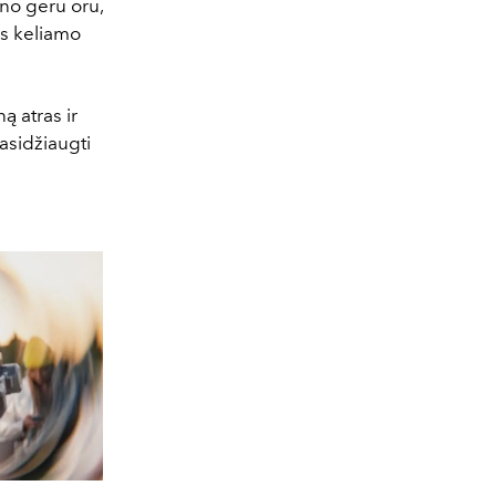
no geru oru,
es keliamo
ą atras ir
asidžiaugti