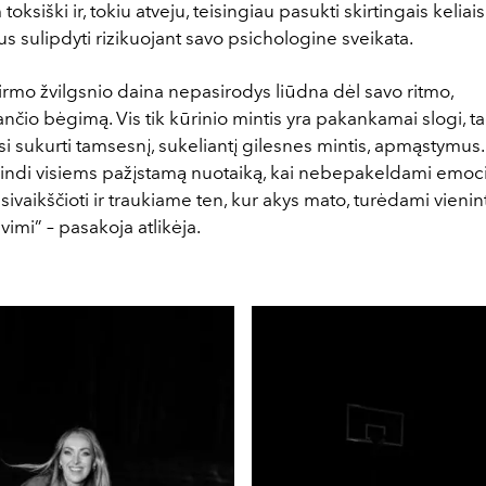
toksiški ir, tokiu atveju, teisingiau pasukti skirtingais keliai
us sulipdyti rizikuojant savo psichologine sveikata.
irmo žvilgsnio daina nepasirodys liūdna dėl savo ritmo,
nčio bėgimą. Vis tik kūrinio mintis yra pakankamai slogi, tad
si sukurti tamsesnį, sukeliantį gilesnes mintis, apmąstymus
pindi visiems pažįstamą nuotaiką, kai nebepakeldami emoci
ivaikščioti ir traukiame ten, kur akys mato, turėdami vienint
avimi”
–
pasakoja atlikėja.