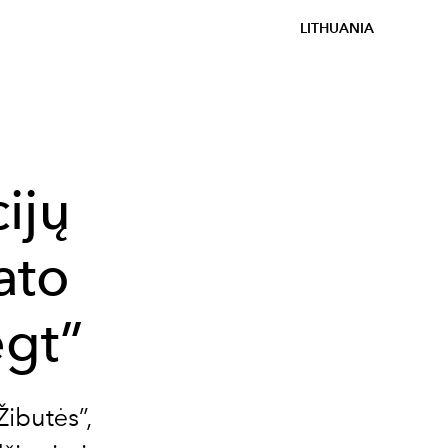
LITHUANIA
ijų
ato
ėgt”
Žibutės”,