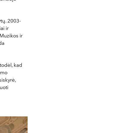
ytų. 2003-
i ir
 Muzikos ir
da
todėl, kad
rumo
siskyrė,
uoti