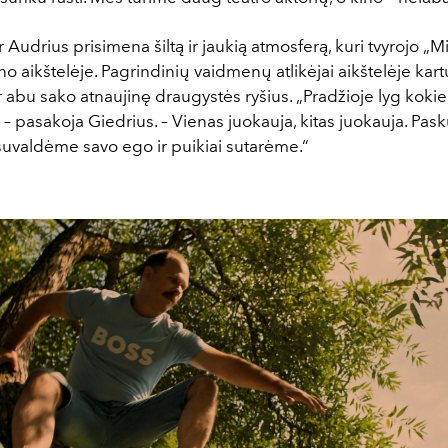
ir Audrius prisimena šiltą ir jaukią atmosferą, kuri tvyrojo „Mi
no aikštelėje. Pagrindinių vaidmenų atlikėjai aikštelėje kar
r abu sako atnaujinę draugystės ryšius. „Pradžioje lyg koki
– pasakoja Giedrius. – Vienas juokauja, kitas juokauja. Pask
uvaldėme savo ego ir puikiai sutarėme.“