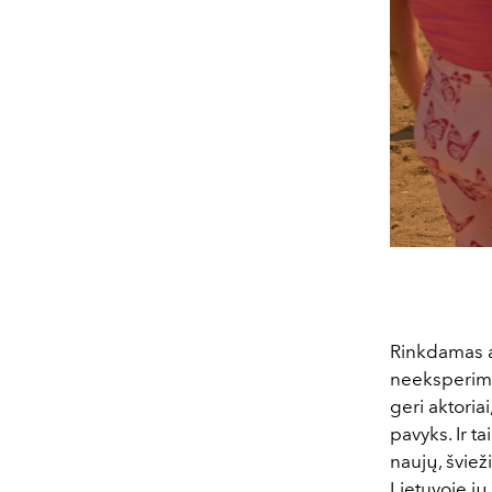
Rinkdamas a
neeksperimen
geri aktoriai
pavyks. Ir ta
naujų, šviež
Lietuvoje jų