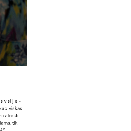
visi jie –
 kad viskas
i atrasti
ams, tik
i.“