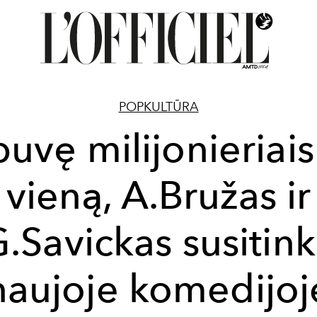
POPKULTŪRA
uvę milijonieriai
vieną, A.Bružas ir
.Savickas susitin
naujoje komedijoj