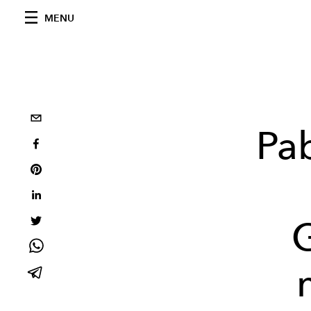
MENU
Pab
G