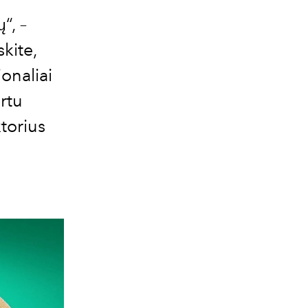
“, –
kite,
onaliai
rtu
torius