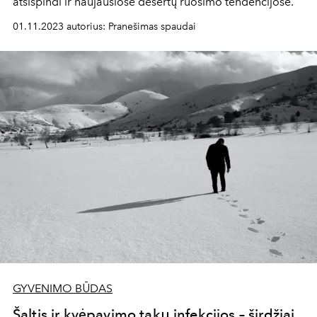
atsispindi ir naujausiose desertų ruošimo tendencijose.
01.11.2023 autorius: Pranešimas spaudai
GYVENIMO BŪDAS
Šaltis ir kvėpavimo takų infekcijos – širdžiai