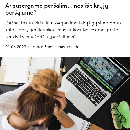
Ar susergame peršalimu, nes iš tikrųjų
peršąlame?
Dažnai tokius viršutinių kvėpavimo takų ligų simptomus,
kaip sloga, gerklės skausmas ar kosulys, esame įpratę
įvardyti vienu žodžiu „peršalimas“.
01.06.2023 autorius: Pranešimas spaudai