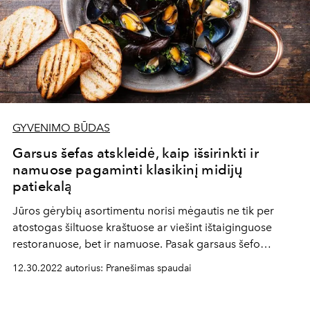
GYVENIMO BŪDAS
Garsus šefas atskleidė, kaip išsirinkti ir
namuose pagaminti klasikinį midijų
patiekalą
Jūros gėrybių asortimentu norisi mėgautis ne tik per
atostogas šiltuose kraštuose ar viešint ištaiginguose
restoranuose, bet ir namuose. Pasak garsaus šefo
Egidijaus Lapinsko, būtent midijos yra ta moliuskų rūšis,
12.30.2022 autorius: Pranešimas spaudai
kurią nesunkiai galima perkelti į namų virtuvę ir per gana
trumpą gaminimo laiką paruošti aukštos klasės patiekalą.