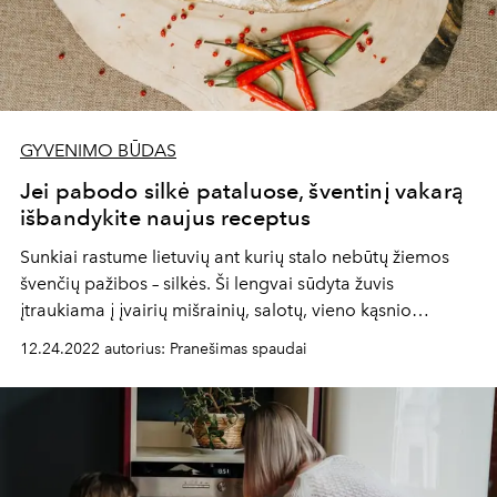
GYVENIMO BŪDAS
Jei pabodo silkė pataluose, šventinį vakarą
išbandykite naujus receptus
Sunkiai rastume lietuvių ant kurių stalo nebūtų žiemos
švenčių pažibos – silkės. Ši lengvai sūdyta žuvis
įtraukiama į įvairių mišrainių, salotų, vieno kąsnio
užkandžio meniu sąrašą. Jei įprasti jos paruošimo būdai
12.24.2022 autorius: Pranešimas spaudai
pabodo – nebijokite eksperimentuoti.