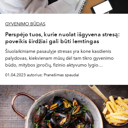
GYVENIMO BŪDAS
Perspėjo tuos, kurie nuolat išgyvena stresą:
poveikis širdžiai gali būti lemtingas
Šiuolaikiniame pasaulyje stresas yra kone kasdienis
palydovas, kiekvienam mūsų dėl tam tikro gyvenimo
būdo, mitybos įpročių, fizinio aktyvumo lygio
pasireiškiantis skirtingai.
01.04.2023 autorius: Pranešimas spaudai