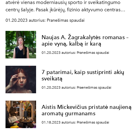
atvėrė vienas moderniausių sporto ir sveikatingumo
centrų šalyje. Pasak įkūrėjų, fizinio aktyvumo centras
“Kopa Gym” gali didžiuotis tuo, kad vieninteliai Europoje
01.20.2023 autorius: Pranešimas spaudai
turi išskirtines sporto sistemas, skirtas pasiekti tobulą
figūrą. Vos pasklidus žiniai apie naujojo centro
Naujas A. Žagrakalytės romanas –
atidarymą, abejingais neliko ir pramogų verslo atstovai.
apie vyną, kalbą ir karą
01.20.2023 autorius: Pranešimas spaudai
7 patarimai, kaip sustiprinti akių
sveikatą
01.20.2023 autorius: Praenešimas spaudai
Aistis Mickevičius pristatė naujieną
aromatų gurmanams
01.18.2023 autorius: Pranešimas spaudai