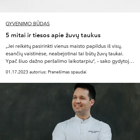
GYVENIMO BŪDAS
5 mitai ir tiesos apie žuvų taukus
„Jei reikėtų pasirinkti vienus maisto papildus iš visų,
esančių vaistinėse, neabejotinai tai būtų žuvų taukai.
Ypač šiuo dažno peršalimo laikotarpiu“, – sako gydytoja
endokrinologė ir sveikos mitybos entuziastė Ieva
01.17.2023 autorius: Pranešimas spaudai
Auglytė.