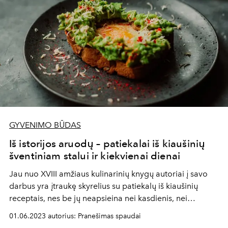
GYVENIMO BŪDAS
Iš istorijos aruodų – patiekalai iš kiaušinių
šventiniam stalui ir kiekvienai dienai
Jau nuo XVIII amžiaus kulinarinių knygų autoriai į savo
darbus yra įtraukę skyrelius su patiekalų iš kiaušinių
receptais, nes be jų neapsieina nei kasdienis, nei
šventinis stalas.
01.06.2023 autorius: Pranešimas spaudai