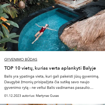
GYVENIMO BŪDAS
TOP 10 vietų, kurias verta aplankyti Balyje
Balis yra ypatinga vieta, kuri gali pakeisti jūsų gyvenimą.
Daugybė žmonių prisipažįsta čia sutikę savo naujo
gyvenimo rytą – ne veltui Balis vadinamas pasaulio
rytmečiu, – sako „L’Officiel Lithuania“ kelionių redaktorė
01.12.2023 autorius: Martynas Gusas
Aja, išskirtinių kelionių agentūros „Boutique Travel“
įkūrėja, kviesdama į kelionę po stebuklingų krioklių,