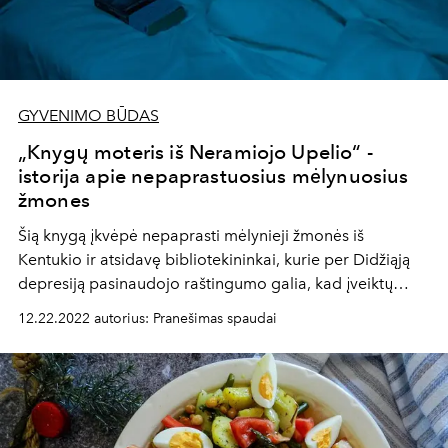
GYVENIMO BŪDAS
„Knygų moteris iš Neramiojo Upelio“ -
istorija apie nepaprastuosius mėlynuosius
žmones
Šią knygą
įkvėpė nepaprasti mėlynieji žmonės iš
Kentukio ir atsidavę bibliotekininkai, kurie per Didžiąją
depresiją pasinaudojo raštingumo galia, kad įveiktų
fanatizmą ir baimę.
12.22.2022 autorius: Pranešimas spaudai