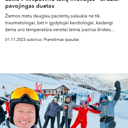
pavojingas duetas
Žiemos metu daugiau pacientų sulaukia ne tik
traumatologai, bet ir gydytojai kardiologai, kadangi
žema oro temperatūra neretai lemia įvairius širdies
veiklos sutrikimus. Kokį poveikį šaltis daro širdžiai,
01.11.2023 autorius: Pranešimas spaudai
kraujagyslėms ir kraujospūdžiui bei kokie yra papildomi
veiksniai, žiemą didinantys širdies sutrikimų riziką, atsako
gydytoja kardiologė.