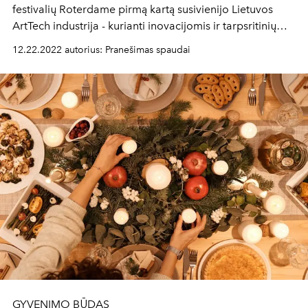
festivalių Roterdame pirmą kartą susivienijo Lietuvos
ArtTech industrija - kurianti inovacijomis ir tarpsritinių
bendradarbiavimu grįstus sprendimus verslo ir kultūros
12.22.2022 autorius: Pranešimas spaudai
sektoriaus iššūkiams spręsti.
GYVENIMO BŪDAS