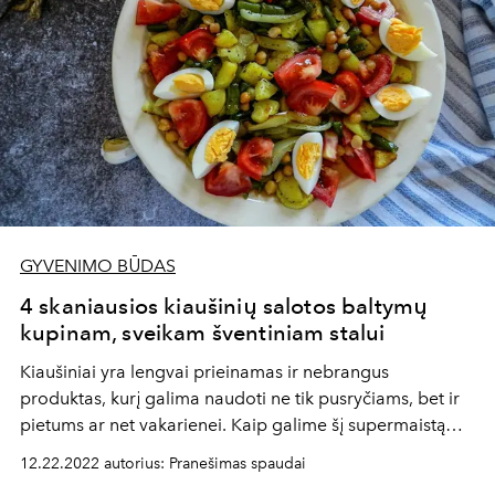
GYVENIMO BŪDAS
4 skaniausios kiaušinių salotos baltymų
kupinam, sveikam šventiniam stalui
Kiaušiniai yra lengvai prieinamas ir nebrangus
produktas, kurį galima naudoti ne tik pusryčiams, bet ir
pietums ar net vakarienei. Kaip galime šį supermaistą
panaudoti šventiniu laikotarpiu? Siūlome jums 4 lengvai
12.22.2022 autorius: Pranešimas spaudai
pagaminamus receptus skaniai ir sveikai metų pabaigai.