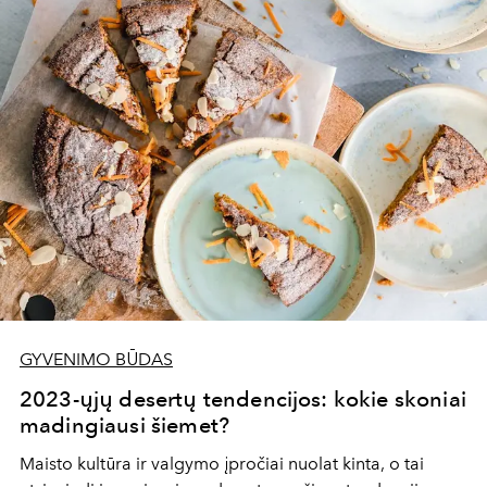
paslaptingų džiunglių ir tūkstančių šventyklų salą, kurioje
net menkiausia detalė turi dvasinę prasmę.
GYVENIMO BŪDAS
2023-ųjų desertų tendencijos: kokie skoniai
madingiausi šiemet?
Maisto kultūra ir valgymo įpročiai nuolat kinta, o tai