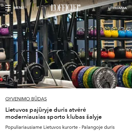
MENU
LITHUANIA
GYVENIMO BŪDAS
Lietuvos pajūryje duris atvėrė
moderniausias sporto klubas šalyje
Populiariausiame Lietuvos kurorte - Palangoje duris