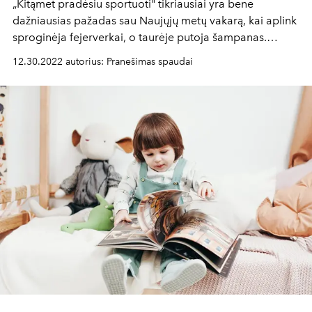
„Kitąmet pradėsiu sportuoti" tikriausiai yra bene
dažniausias pažadas sau Naujųjų metų vakarą, kai aplink
sproginėja fejerverkai, o taurėje putoja šampanas.
Tačiau kiek iš mūsų įgyvendiname, ką suplanavę?
12.30.2022 autorius: Pranešimas spaudai