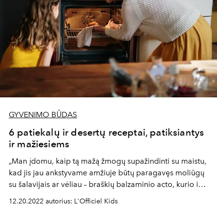
GYVENIMO BŪDAS
6 patiekalų ir desertų receptai, patiksiantys
ir mažiesiems
„Man įdomu, kaip tą mažą žmogų supažindinti su maistu,
kad jis jau ankstyvame amžiuje būtų paragavęs moliūgų
su šalavijais ar vėliau – braškių balzaminio acto, kurio ir
suaugę ne visi bandė“, – šypsosi populiaraus tinklaraščio
12.20.2022 autorius: L'Officiel Kids
„Mano vaikas valgo viską“ autorė ir dviejų vaikų mama