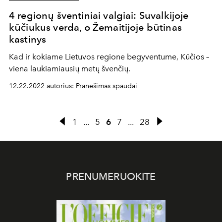
4 regionų šventiniai valgiai: Suvalkijoje
kūčiukus verda, o Žemaitijoje būtinas
kastinys
Kad ir kokiame Lietuvos regione begyventume, Kūčios –
viena laukiamiausių metų švenčių.
12.22.2022 autorius: Pranešimas spaudai
1
...
5
6
7
...
28
PRENUMERUOKITE