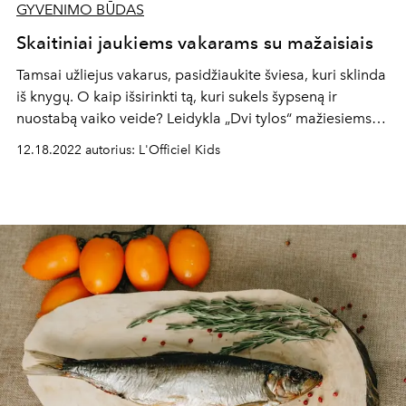
GYVENIMO BŪDAS
Skaitiniai jaukiems vakarams su mažaisiais
Tamsai užliejus vakarus, pasidžiaukite šviesa, kuri sklinda
iš knygų. O kaip išsirinkti tą, kuri sukels šypseną ir
nuostabą vaiko veide? Leidykla „Dvi tylos“ mažiesiems
skaitytojams ir jų tėveliams pristato istorijas, kuriose
12.18.2022 autorius: L'Officiel Kids
viskas tikra ir egzistuoja.