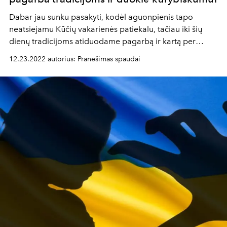
Dabar jau sunku pasakyti, kodėl aguonpienis tapo
neatsiejamu Kūčių vakarienės patiekalu, tačiau iki šių
dienų tradicijoms atiduodame pagarbą ir kartą per
metus malame trapias sėklytes, kad patiektume ant stalo
12.23.2022 autorius: Pranešimas spaudai
aguonpienį. Vis dėlto, tradicijų galima laikytis ir
kūrybiškai – paverskite aguonpienį ledais ar „panna
cotta“.