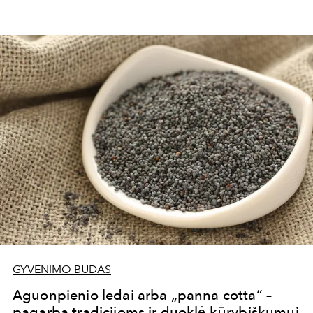
Eglė Juzumas.
GYVENIMO BŪDAS
Aguonpienio ledai arba „panna cotta“ –
pagarba tradicijoms ir duoklė kūrybiškumui