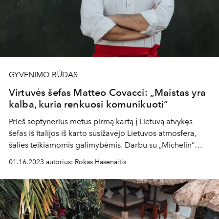
GYVENIMO BŪDAS
Virtuvės šefas Matteo Covacci: „Maistas yra
kalba, kuria renkuosi komunikuoti“
Prieš septynerius metus pirmą kartą į Lietuvą atvykęs
šefas iš Italijos iš karto susižavėjo Lietuvos atmosfera,
šalies teikiamomis galimybėmis. Darbu su „Michelin“
žvaigždute apdovanotais restoranais galintis pasigirti
01.16.2023 autorius: Rokas Hasenaitis
Matteo teigia, kad Lietuvoje mato daugybę pliusų, iš
kurių pagrindinis yra palankios sąlygos pradėti verslą,
plėtoti mėgstamą veiklą, kuria užsiimti čia nepalyginamai
lengviau negu gimtoje Italijoje.