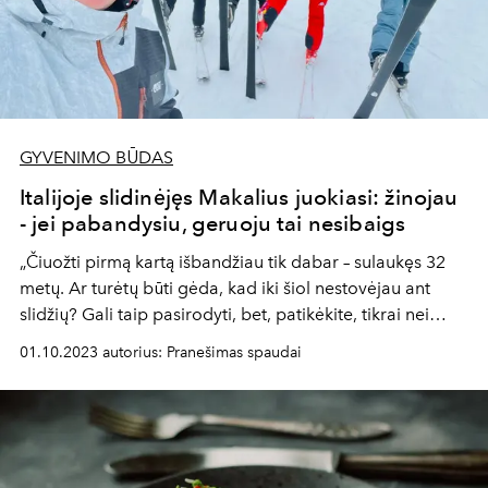
GYVENIMO BŪDAS
Italijoje slidinėjęs Makalius juokiasi: žinojau
- jei pabandysiu, geruoju tai nesibaigs
„Čiuožti pirmą kartą išbandžiau tik dabar – sulaukęs 32
metų. Ar turėtų būti gėda, kad iki šiol nestovėjau ant
slidžių? Gali taip pasirodyti, bet, patikėkite, tikrai nei
vienam nereikia gėdytis, jog nemokate čiuožti.
01.10.2023 autorius: Pranešimas spaudai